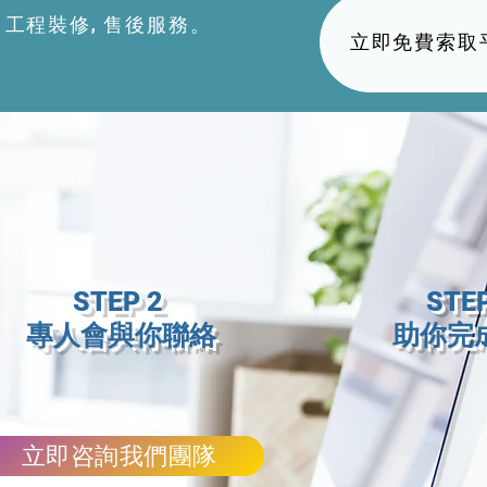
思, 工程裝修, 售後服務。
立即免費索取
STEP 2
STE
專人會與你聯絡
助你完
立即咨詢我們團隊